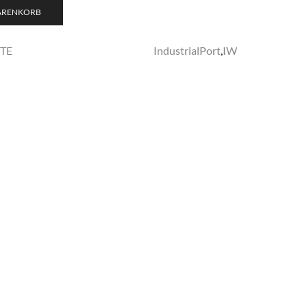
WARENKORB
TE
IndustrialPort
,
IW