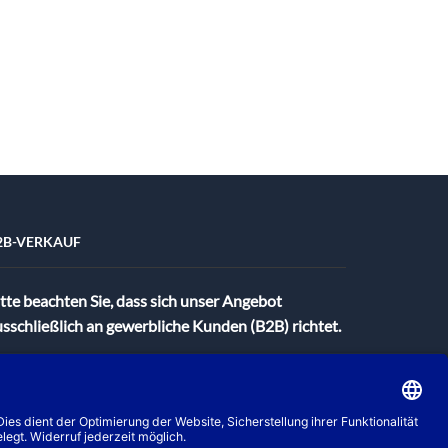
2B-VERKAUF
tte beachten Sie, dass sich unser Angebot
sschließlich an gewerbliche Kunden (B2B) richtet.
ndustrialPort GmbH & Co. KG Regulated by RICS
odergasse 15
-65510 Idstein