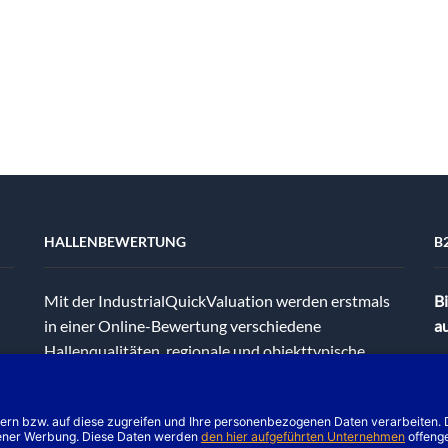
HALLENBEWERTUNG
B
Mit der IndustrialQuickValuation werden erstmals
Bi
in einer Online-Bewertung verschiedene
au
Hallenqualitäten, regionale und objekttypische
Hallenmietpreise, Bodenrichtwerte,
I
Instandhaltungs- und Verwaltungskosten
R
berücksichtigt.
Zum Produkt
D