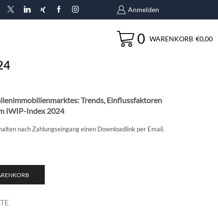
Anmelden
0
WARENKORB
€
0,00
24
llenimmobilienmarktes: Trends, Einflussfaktoren
em IWIP-Index 2024
erhalten nach Zahlungseingang einen Downloadlink per Email.
WARENKORB
TE