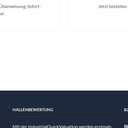
 Überweisung, Sofort-
Jetzt bestellen
l.
HALLENBEWERTUNG
B
Mit der IndustrialQuickValuation werden erstmals
Bi