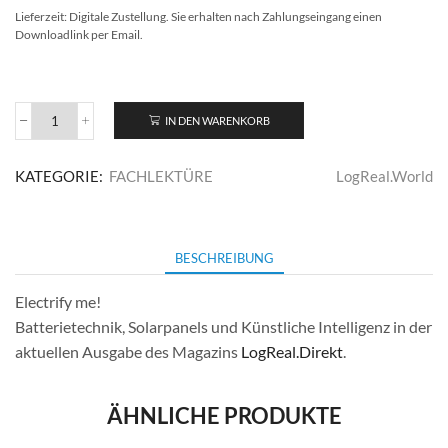
Lieferzeit:
Digitale Zustellung. Sie erhalten nach Zahlungseingang einen
Downloadlink per Email.
IN DEN WARENKORB
LogReal.Direkt
Ausgabe
Juli
KATEGORIE:
FACHLEKTÜRE
LogReal.World
2023
Menge
BESCHREIBUNG
Electrify me!
Batterietechnik, Solarpanels und Künstliche Intelligenz in der
aktuellen Ausgabe des Magazins
LogReal.Direkt
.
ÄHNLICHE PRODUKTE