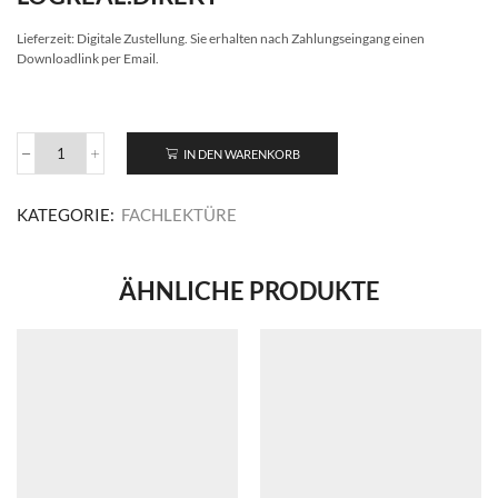
Lieferzeit:
Digitale Zustellung. Sie erhalten nach Zahlungseingang einen
Downloadlink per Email.
IN DEN WARENKORB
LogReal.Direkt
Ausgabe
Januar/Februar
KATEGORIE:
FACHLEKTÜRE
2025
Menge
ÄHNLICHE PRODUKTE